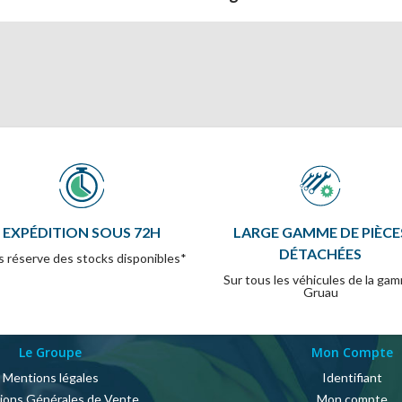
EXPÉDITION SOUS 72H
LARGE GAMME DE PIÈCE
DÉTACHÉES
 réserve des stocks disponibles*
Sur tous les véhicules de la ga
Gruau
Le Groupe
Mon Compte
Mentions légales
Identifiant
ions Générales de Vente
Mon compte