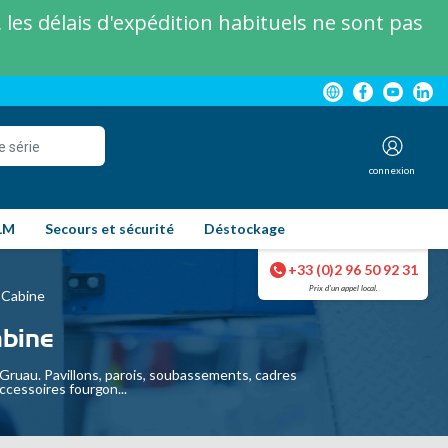
les délais d'expédition habituels ne sont pas
connexion
LM
Secours et sécurité
Déstockage
+33 (0)2 96 50 92 31
Prix d'un appel local.
 Cabine
bine
ruau. Pavillons, parois, soubassements, cadres
ccessoires fourgon...