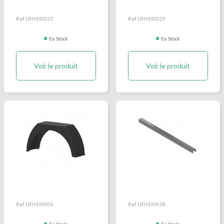
Ref LBH500023
Ref LBH500025
En Stock
En Stock
Voir le produit
Voir le produit
Aile simple méplatée
Anti-dérapant aluminium
pour barre anti cycle
Ref LBH500006
Ref LBH200018
En Stock
En Stock