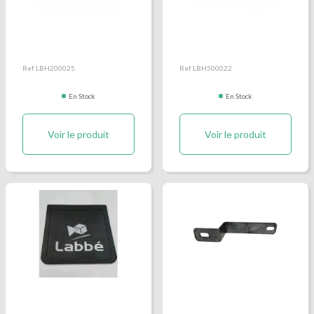
Barre pare cycliste
Barrette fixation bavette
aile
Ref LBH200025
Ref LBH500022
En Stock
En Stock
Voir le produit
Voir le produit
Bavette caoutchouc
Bride support plaque
immatriculation