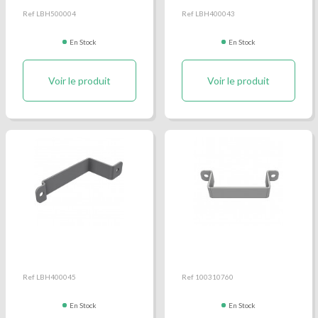
Ref LBH500004
Ref LBH400043
En Stock
En Stock
Voir le produit
Voir le produit
Bride support plaque
Bride Support Plaque
immatriculation
Immatriculation
Ref LBH400045
Ref 100310760
En Stock
En Stock