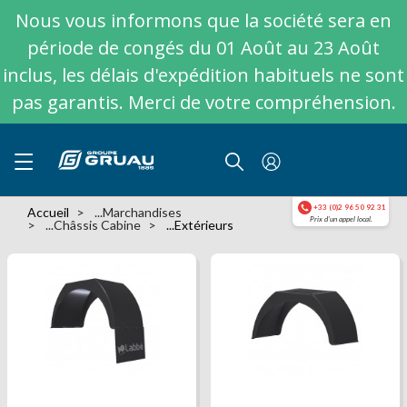
Nous vous informons que la société sera en
période de congés du 01 Août au 23 Août
inclus, les délais d'expédition habituels ne sont
pas garantis. Merci de votre compréhension.
+33 (0)2 96 50 92 31
Accueil
...marchandises
Prix d'un appel local.
...Châssis Cabine
...extérieurs
Aile roues jumelées avec
Aile roues jumelées sans
bavette
bavette