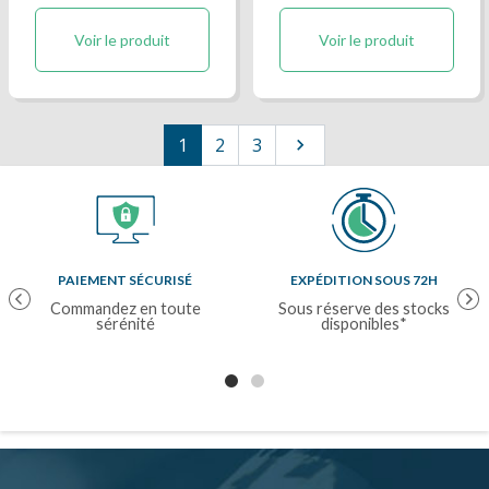
Voir le produit
Voir le produit
Suivant
1
2
3

PAIEMENT SÉCURISÉ
EXPÉDITION SOUS 72H
Previous
Nex
Commandez en toute
Sous réserve des stocks
sérénité
disponibles*