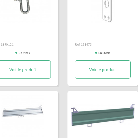
nille
Platine chaine
 1890121
Ref 121473
En Stock
En Stock
Voir le produit
Voir le produit