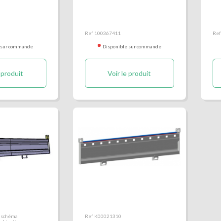
e assemblée
Porte gauche assemblée
Ri
k II
Kerock II
Ref 100367411
Re
 sur commande
Disponible sur commande
 produit
Voir le produit
ère benne
Ridelle arrière KEROCK
 schéma
Ref K00021310