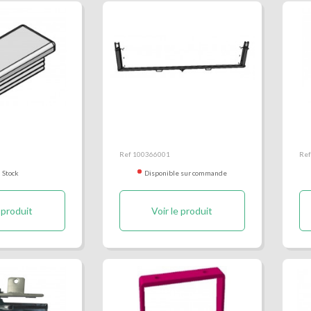
be 70x40mm
Cadre assemblé portes
Cr
universelles benne
un
Kerock II
Ke
Ref 100366001
Ref
 Stock
Disponible sur commande
 produit
Voir le produit