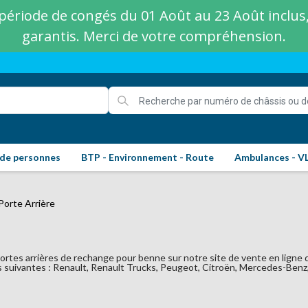
ériode de congés du 01 Août au 23 Août inclus, 
garantis. Merci de votre compréhension.
 de personnes
BTP - Environnement - Route
Ambulances - V
Porte Arrière
tes arrières de rechange pour benne sur notre site de vente en ligne 
suivantes : Renault, Renault Trucks, Peugeot, Citroën, Mercedes-Benz, 