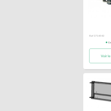
Déverrouill
Ref 3714543
En
Voir le