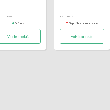
delle alu arrière
Ridelle arrière acier
assemblée de hauteur
350mm
f K00019940
Ref 120255
En Stock
Disponible sur commande
Voir le produit
Voir le produit