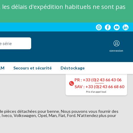
les délais d'expédition habituels ne sont pas
connexion
LM
Secours et sécurité
Déstockage
PR : +33 (0)2 43 66 43 06
SAV : +33 (0)2 43 66 68 60
Prix d'un appel local.
de pièces détachées pour benne. Nous pouvons vous fournir des
Iveco, Volkswagen, Opel, Man, Fiat, Ford. N'attendez plus pour