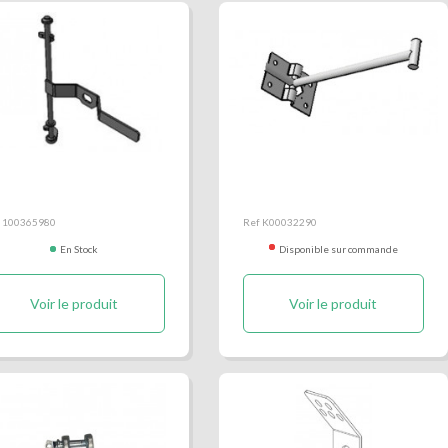
émone portes
Crochet d'arrêt de porte
iverselles benne
rock II
 100365980
Ref K00032290
En Stock
Disponible sur commande
Voir le produit
Voir le produit