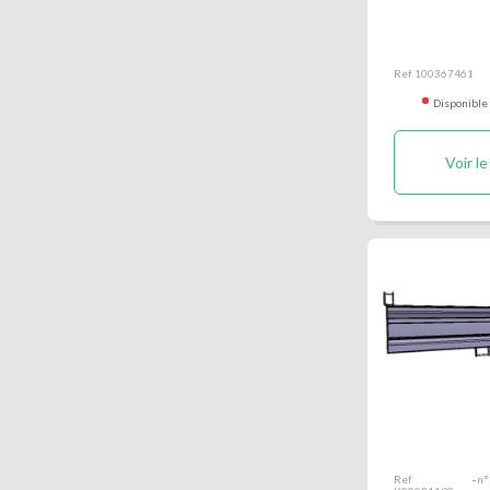
Porte droit
benne Keroc
Ref 100367461
Disponible
Voir le
Ridelle arri
Kerock II
-
Ref
n°