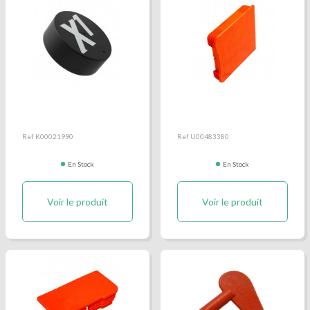
Bouchon de barre anti-
Bouchon droit de barre
encastrement Sorensen
anti-encastrement
D115
aluminium Dhollandia
Ref K00021990
Ref U00483380
En Stock
En Stock
Voir le produit
Voir le produit