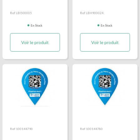
Ref LBI500005
Ref LBH900024
En Stock
En Stock
Voir le produit
Voir le produit
QR Code Tutoriel
QR Code Tutoriel
utilisation Hayon
utilisation Hayon
Dhollandia
Sorensen
Ref 100144790
Ref 100144780