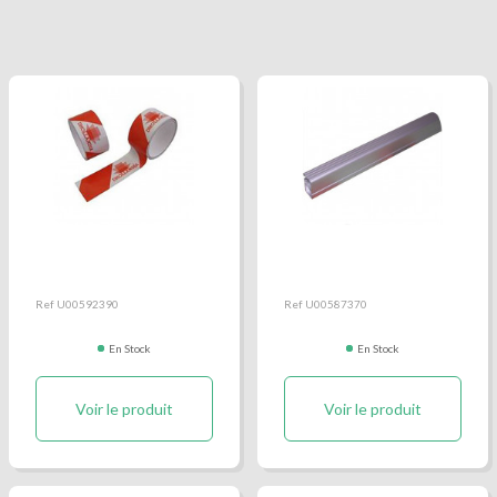
Bande réfléchissante de
Barre anti-encastrement
plateforme Hayon
aluminium hayon
Dhollandia
Dhollandia
Ref U00592390
Ref U00587370
En Stock
En Stock
Voir le produit
Voir le produit