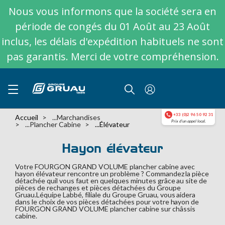
Nous vous informons que la société sera en
période de congés du 01 Août au 23 Août
inclus, les délais d'expédition habituels ne sont
pas garantis. Merci de votre compréhension.
+33 (0)2 96 50 92 31
Accueil
...marchandises
Prix d'un appel local.
...Plancher Cabine
...élévateur
Hayon élévateur
Votre FOURGON GRAND VOLUME plancher cabine avec
hayon élévateur rencontre un problème ? Commandez la pièce
détachée quil vous faut en quelques minutes grâce au site de
pièces de rechanges et pièces détachées du Groupe
Gruau.Léquipe Labbé, filiale du Groupe Gruau, vous aidera
dans le choix de vos pièces détachées pour votre hayon de
FOURGON GRAND VOLUME plancher cabine sur châssis
cabine.