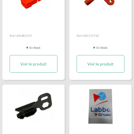
Bouchon gauche de
Clé hayon Dhollandia
barre anti-encastrement
aluminium Dhollandia
Ref U00483370
Ref U00172730
En Stock
En Stock
Voir le produit
Voir le produit
Clé Hayon Sorensen
Drapeau hayon Labbé