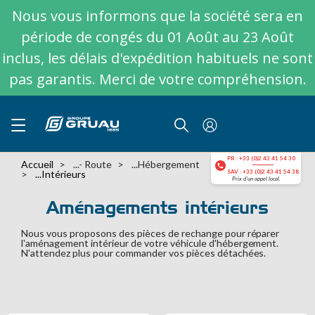
Nous vous informons que la société sera en
période de congés du 01 Août au 23 Août
inclus, les délais d'expédition habituels ne sont
pas garantis. Merci de votre compréhension.
PR : +33 (0)2 43 41 54 30
Accueil
...- Route
...hébergement
...intérieurs
SAV : +33 (0)2 43 41 54 38
Prix d'un appel local.
Aménagements intérieurs
Nous vous proposons des pièces de rechange pour réparer
l'aménagement intérieur de votre véhicule d'hébergement.
N'attendez plus pour commander vos pièces détachées.