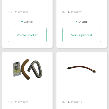
Eau
Ref LM19220053
Ref LM19920023
En Stock
En Stock
Voir le produit
Voir le produit
Kit ventouse
Lyre bouteille gaz
Ref LM19920009
Ref LM19920019