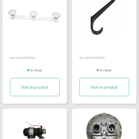
Patère métal blanche
Patère noire plastique
triple
simple
Ref LM19920089
Ref LM19220008
En Stock
En Stock
Voir le produit
Voir le produit