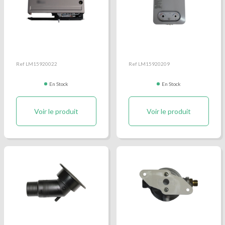
Chauffage sortie gauche
Chauffe bain gaz
Ref LM15920022
Ref LM15920209
En Stock
En Stock
Voir le produit
Voir le produit
Coupelle de remplissage
Détenteur simple mixte