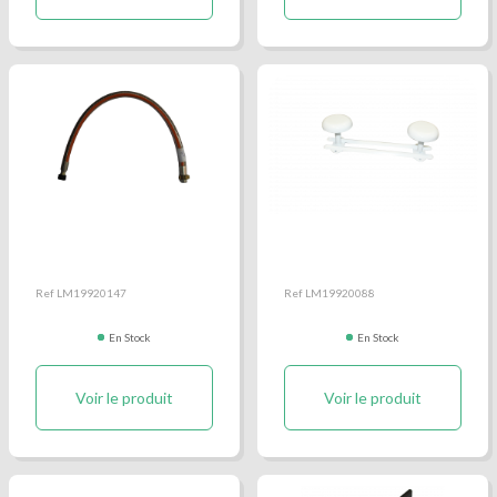
Lyre Inox gaz 70cm
Patère métal blanche
double
Ref LM19920147
Ref LM19920088
En Stock
En Stock
Voir le produit
Voir le produit