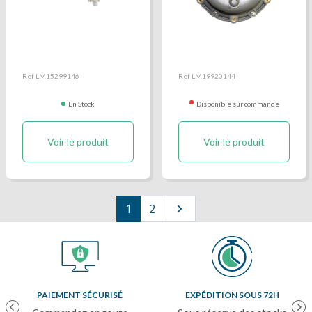
Pompe à eau
Pompe à pied
Ref LM15299146
Ref LM19920144
En Stock
Disponible sur commande
Voir le produit
Voir le produit
Suivant
1
2

PAIEMENT SÉCURISÉ
EXPÉDITION SOUS 72H
Previous
Nex