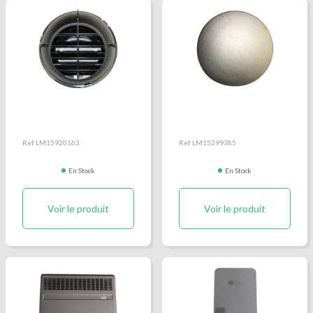
Bouche distribution d'air
Bouton poussoir meuble
chaud D60mm
Ref LM15920163
Ref LM15299385
En Stock
En Stock
Voir le produit
Voir le produit