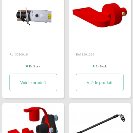
Centrale hydraulique
Clé pour coupe-batterie
12V/2KW avec réservoir
de 7 litres
Ref 3530019
Ref 3501064
En Stock
En Stock
Voir le produit
Voir le produit