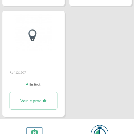
Verrou pied vérin benne
Ref 121207
En Stock
Voir le produit