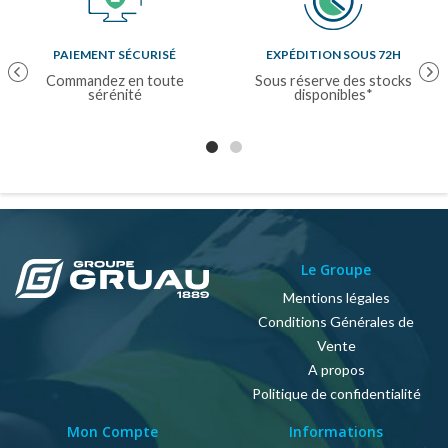
PAIEMENT SÉCURISÉ
EXPÉDITION SOUS 72H
Previous
Nex
Commandez en toute
Sous réserve des stocks
sérénité
disponibles*
Le Groupe
Mentions légales
Conditions Générales de
Vente
A propos
Politique de confidentialité
Mon Compte
Informations