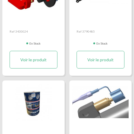
Coupe batterie
Flexible hydraulique
12/24V+CLEF 500A
benne
Ref 3430024
Ref 3790485
En Stock
En Stock
Voir le produit
Voir le produit
Huile hydraulique
Kit électrovanne +
bobine