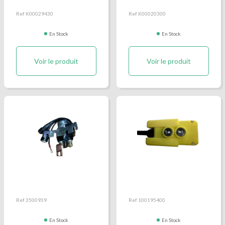
Ref K00029430
Ref K00020300
En Stock
En Stock
Voir le produit
Voir le produit
Relais groupe centrale
Télécommande filaire
Ref 3500939
Ref 100195400
En Stock
En Stock