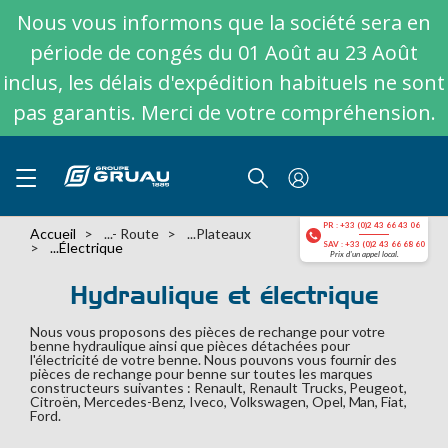
Nous vous informons que la société sera en
période de congés du 01 Août au 23 Août
inclus, les délais d'expédition habituels ne sont
pas garantis. Merci de votre compréhension.
PR : +33 (0)2 43 66 43 06
Accueil
...- Route
...plateaux
...électrique
SAV : +33 (0)2 43 66 68 60
Prix d'un appel local.
Hydraulique et électrique
Nous vous proposons des pièces de rechange pour votre
benne hydraulique ainsi que pièces détachées pour
l'électricité de votre benne. Nous pouvons vous fournir des
pièces de rechange pour benne sur toutes les marques
constructeurs suivantes : Renault, Renault Trucks, Peugeot,
Citroën, Mercedes-Benz, Iveco, Volkswagen, Opel, Man, Fiat,
Ford.