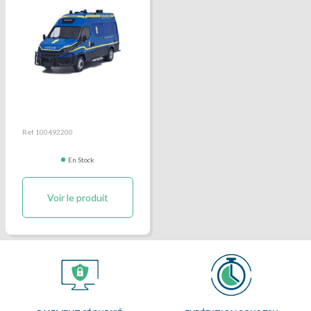
Miniature FMO VME
Ref 100492200
En Stock
Voir le produit