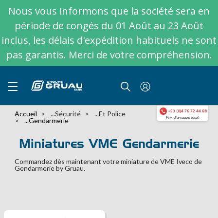
Nous vous informons que la société sera en
période de congés du 01 Août au 23 Août
inclus, les délais d'expédition habituels ne sont
pas garantis. Merci de votre compréhension.
+33 (0)4 78 72 44 88
Accueil
...sécurité
...et Police
Prix d'un appel local.
...Gendarmerie
Miniatures VME Gendarmerie
Commandez dès maintenant votre miniature de VME Iveco de
Gendarmerie by Gruau.