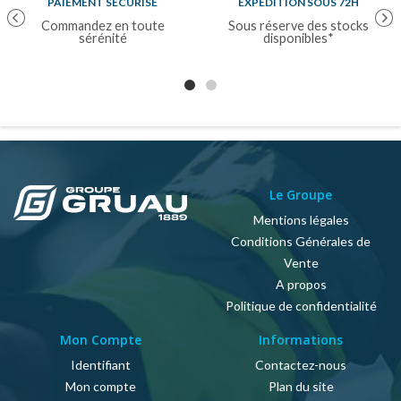
PAIEMENT SÉCURISÉ
EXPÉDITION SOUS 72H
Previous
Nex
Commandez en toute
Sous réserve des stocks
sérénité
disponibles*
Le Groupe
Mentions légales
Conditions Générales de
Vente
A propos
Politique de confidentialité
Mon Compte
Informations
Identifiant
Contactez-nous
Mon compte
Plan du site