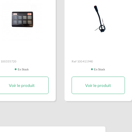
itier de commande
Commande de
C 8000
signalisation déportée
 100335720
Ref 100411940
En Stock
En Stock
Voir le produit
Voir le produit