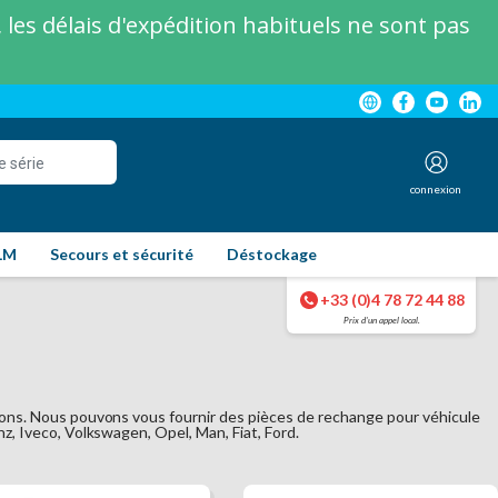
les délais d'expédition habituels ne sont pas
connexion
LM
Secours et sécurité
Déstockage
+33 (0)4 78 72 44 88
Prix d'un appel local.
ons. Nous pouvons vous fournir des pièces de rechange pour véhicule
, Iveco, Volkswagen, Opel, Man, Fiat, Ford.