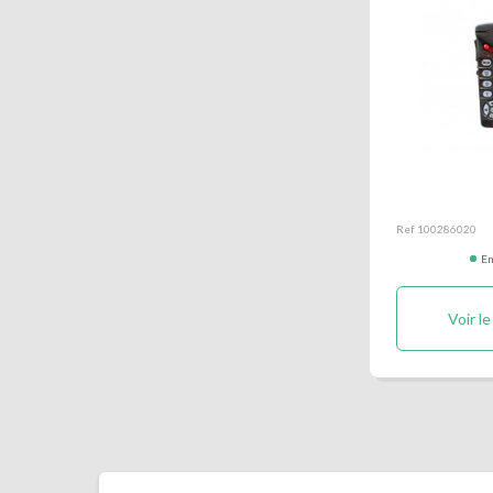
Boitier de
signalisatio
Ref 100286020
En
Voir le