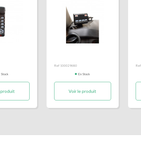
 commande de
Boitier de commande
Bo
n BCT 500
DLC 4000
DL
Ref 100029680
Ref
 Stock
En Stock
 produit
Voir le produit