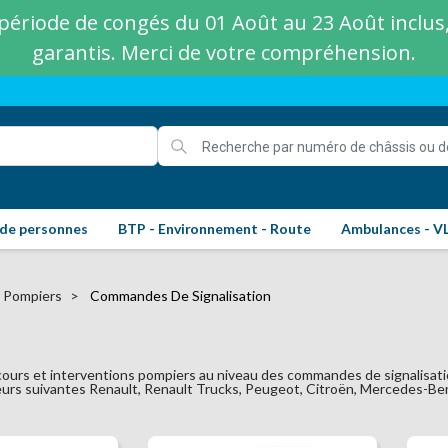
ériode de congés du 01 Août au 23 Août inclus, 
garantis. Merci de votre compréhension.
 de personnes
BTP - Environnement - Route
Ambulances - V
s Pompiers
Commandes De Signalisation
ours et interventions pompiers au niveau des commandes de signalisati
urs suivantes Renault, Renault Trucks, Peugeot, Citroën, Mercedes-Benz