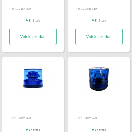
Ref 100154000
Ref 100346910
En Stock
En Stock
Voir le produit
Voir le produit
Gyrophare LED Solaris
Gyrophare LED Solaris
double bleu
simple bleu
Ref 100026280
Ref 100026260
En Stock
En Stock