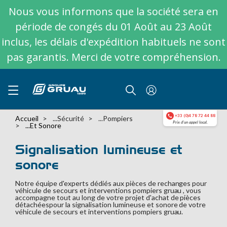
Nous vous informons que la société sera en
période de congés du 01 Août au 23 Août
inclus, les délais d'expédition habituels ne sont
pas garantis. Merci de votre compréhension.
+33 (0)4 78 72 44 88
Accueil
...sécurité
...pompiers
Prix d'un appel local.
...et Sonore
Signalisation lumineuse et
sonore
Notre équipe d'experts dédiés aux pièces de rechanges pour
véhicule de secours et interventions pompiers gruau , vous
accompagne tout au long de votre projet d'achat de pièces
détachéespour la signalisation lumineuse et sonore de votre
véhicule de secours et interventions pompiers gruau.