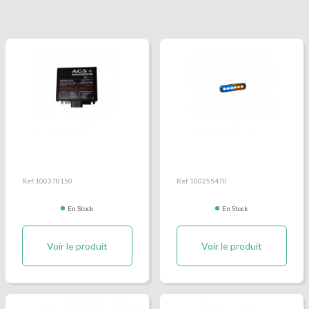
Amplificateur de Sirene
Feu de balisage bicolore
AGS+
(FEU NANOLED
AMBRE+BLEU)
Ref 100378150
Ref 100255470
En Stock
En Stock
Voir le produit
Voir le produit