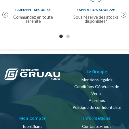
PAIEMENT SÉCURISÉ
EXPÉDITION SOUS 72H
Previous
Nex
Commandez en toute
Sous réserve des stocks
sérénité
disponibles*
Le Groupe
Mentions légales
Conditions Générales de
Vente
A propos
Politique de confidentialité
Mon Compte
Informations
Identifiant
Contactez-nous