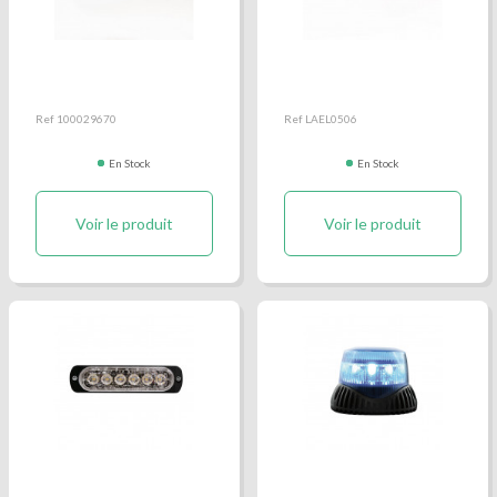
Feu de pénétration
Feu de pénétration
Nanoled Viper double
Nanoled Viper simple
bleu
bleu
Ref 100029670
Ref LAEL0506
En Stock
En Stock
Voir le produit
Voir le produit
Feu de pénétration
Gyroled M130 bleu classe
orange
2