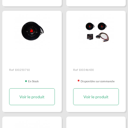
Haut Parleur ASX700
Pack sirène ASX700
tonalités pompier
Ref 100250710
Ref 100346430
En Stock
Disponible sur commande
Voir le produit
Voir le produit