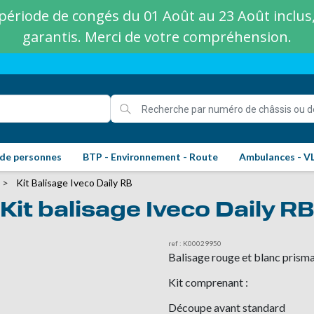
ériode de congés du 01 Août au 23 Août inclus, 
garantis. Merci de votre compréhension.
 de personnes
BTP - Environnement - Route
Ambulances - V
Kit Balisage Iveco Daily RB
Kit balisage Iveco Daily RB
ref : K00029950
Balisage rouge et blanc prismat
Kit comprenant :
Découpe avant standard