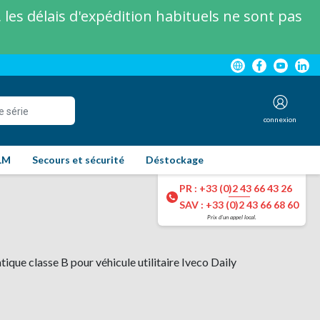
les délais d'expédition habituels ne sont pas
connexion
LM
Secours et sécurité
Déstockage
PR : +33 (0)2 43 66 43 26
SAV : +33 (0)2 43 66 68 60
Prix d'un appel local.
ique classe B pour véhicule utilitaire Iveco Daily