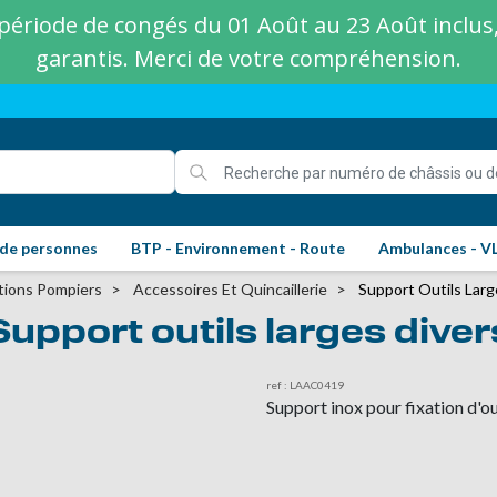
ériode de congés du 01 Août au 23 Août inclus, 
garantis. Merci de votre compréhension.
 de personnes
BTP - Environnement - Route
Ambulances - V
tions Pompiers
Accessoires Et Quincaillerie
Support Outils Larg
Support outils larges diver
ref : LAAC0419
Support inox pour fixation d'outi