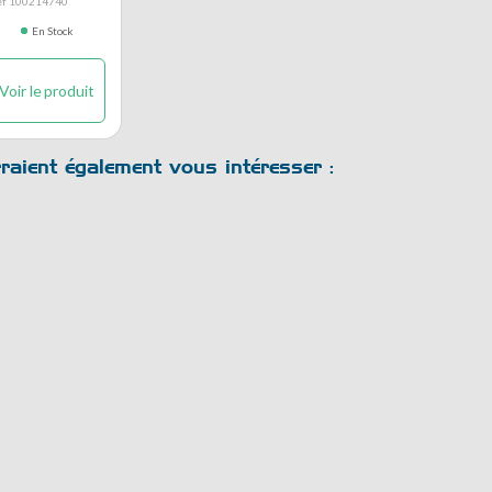
ef 100214740
En Stock
Voir le produit
raient également vous intéresser :