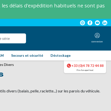
les délais d'expédition habituels ne sont pas
connexion
LM
Secours et sécurité
Déstockage
es Divers
+33 (0)4 78 72 44 88
Prix d'un appel local.
s
ls divers (balais, pelle, raclette...) sur les parois du véhicule.