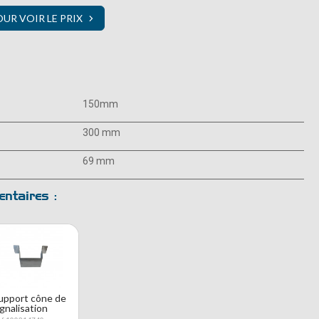
R VOIR LE PRIX
150mm
300 mm
69 mm
ntaires :
upport cône de
ignalisation