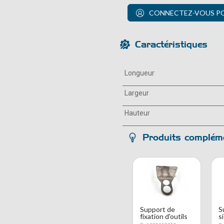
CONNECTEZ-VOUS POU
Caractéristiques
Longueur
Largeur
Hauteur
Produits compléme
Support de
S
fixation d'outils
s
inférieur