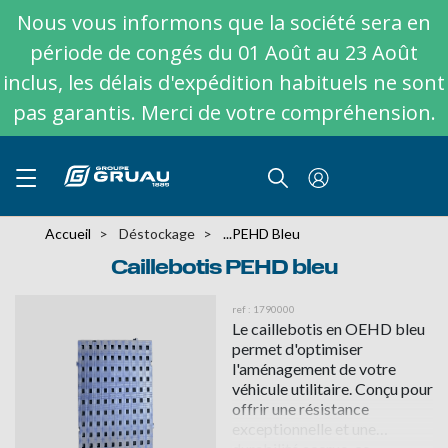
Nous vous informons que la société sera en
période de congés du 01 Août au 23 Août
inclus, les délais d'expédition habituels ne sont
pas garantis. Merci de votre compréhension.
Accueil
Déstockage
...PEHD Bleu
Caillebotis PEHD bleu
ref : 1790000
Le caillebotis en OEHD bleu
permet d'optimiser
l'aménagement de votre
véhicule utilitaire. Conçu pour
offrir une résistance
exceptionnelle et une