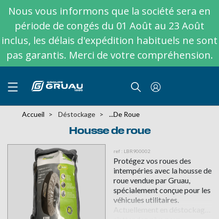
Nous vous informons que la société sera en
période de congés du 01 Août au 23 Août
inclus, les délais d'expédition habituels ne sont
pas garantis. Merci de votre compréhension.
Accueil
Déstockage
...de Roue
Housse de roue
ref : LBR900002
Protégez vos roues des
intempéries avec la housse de
roue vendue par Gruau,
spécialement conçue pour les
véhicules utilitaires.
Actuellement en déstockage,