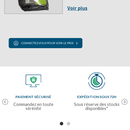
n'attendez plus pour
commander cette housse de
Voir plus
roue à un prix compétitif.
CONNECTEZ-VOUS POUR VOIR LE PRIX
PAIEMENT SÉCURISÉ
EXPÉDITION SOUS 72H
Previous
Nex
Commandez en toute
Sous réserve des stocks
sérénité
disponibles*