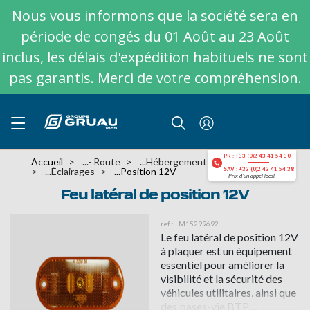
Nous vous informons que la société sera en
période de congés du 01 Août au 23 Août
inclus, les délais d'expédition habituels ne sont
pas garantis. Merci de votre compréhension.
PR : +33 (0)2 43 41 54 30
Accueil
...- Route
...hébergement
...éclairages
...position 12V
SAV : +33 (0)2 43 41 54 38
Prix d'un appel local.
Feu latéral de position 12V
ref : LM15299692
Le feu latéral de position 12V
à plaquer est un équipement
essentiel pour améliorer la
visibilité et la sécurité des
véhicules utilitaires, ainsi que
des bases-vie BTP