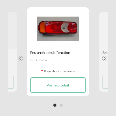
Feu arrière multifonction
Joint bi
Previous
Next
Ref LBG2050
Ref LBL403036
ande
D
Disponible sur commande
Voir le produit