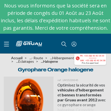
Nous vous informons que la société sera en
période de congés du 01 Août au 23 Août
inclus, les délais d'expédition habituels ne sont
pas garantis. Merci de votre compréhension.
PR : +33 (0)2 43 41 54 30
Accueil
...- Route
...hébergement
...éclairages
...halogene
SAV : +33 (0)2 43 41 54 38
Prix d'un appel local.
Gyrophare Orange halogene
ref : LM15220045
Optimisez la sécurité de vos
véhicules d’hébergement
et
bennes transformées
par Gruau avant 2012
avec
ce
gyrophare orange
halogène
. Ce modèle