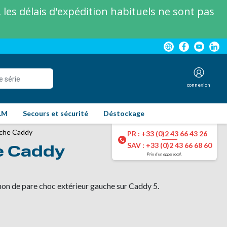
les délais d'expédition habituels ne sont pas
connexion
LM
Secours et sécurité
Déstockage
uche Caddy
PR : +33 (0)2 43 66 43 26
SAV : +33 (0)2 43 66 68 60
he Caddy
Prix d'un appel local.
hon de pare choc extérieur gauche sur Caddy 5.