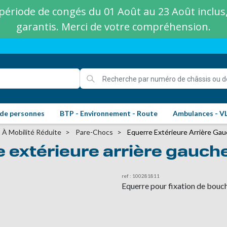
ériode de congés du 01 Août au 23 Août inclus, 
garantis. Merci de votre compréhension.
 de personnes
BTP - Environnement - Route
Ambulances - V
 À Mobilité Réduite
Pare-Chocs
Equerre Extérieure Arrière Ga
 extérieure arrière gauc
ref : 100281811
Equerre pour fixation de bouc