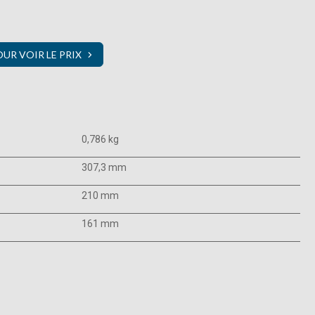
R VOIR LE PRIX
0,786 kg
307,3 mm
210 mm
161 mm