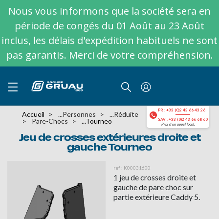
Nous vous informons que la société sera en
période de congés du 01 Août au 23 Août
inclus, les délais d'expédition habituels ne sont
pas garantis. Merci de votre compréhension.
PR : +33 (0)2 43 66 43 26
Accueil
...personnes
...réduite
Pare-Chocs
...Tourneo
SAV : +33 (0)2 43 66 68 60
Prix d'un appel local.
Jeu de crosses extérieures droite et
gauche Tourneo
ref : K00031600
1 jeu de crosses droite et
gauche de pare choc sur
partie extérieure Caddy 5.