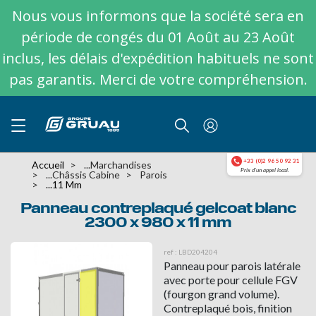
Nous vous informons que la société sera en
période de congés du 01 Août au 23 Août
inclus, les délais d'expédition habituels ne sont
pas garantis. Merci de votre compréhension.
+33 (0)2 96 50 92 31
Accueil
...marchandises
Prix d'un appel local.
...Châssis Cabine
Parois
...11 Mm
Panneau contreplaqué gelcoat blanc
2300 x 980 x 11 mm
ref : LBD204204
Panneau pour parois latérale
avec porte pour cellule FGV
(fourgon grand volume).
Contreplaqué bois, finition