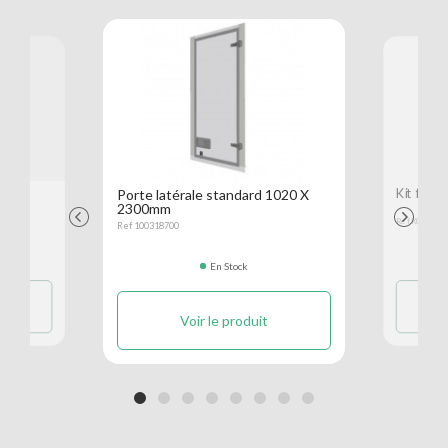
Porte latérale standard 1020 X
Kit fixat
Previous
Next
2300mm
Ref K0002499
Ref 100318700
En Stock
Voir le produit