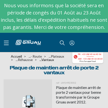
Nous vous informons que la société sera en
période de congés du 01 Août au 23 Août
inclus, les délais d'expédition habituels ne sont
pas garantis. Merci de votre compréhension.
PR : +33 (0)2 43 66 43 06
Accueil
...- Route
...plateaux
...réhausse
...vantaux
SAV : +33 (0)2 43 66 68 60
Prix d'un appel local.
Plaque de maintien arrêt de porte 2
vantaux
ref : LM14923002
Plaque de maintien arrêt de
porte 2 vantaux pour benne
transformée par le Groupe
Gruau avant 2012.