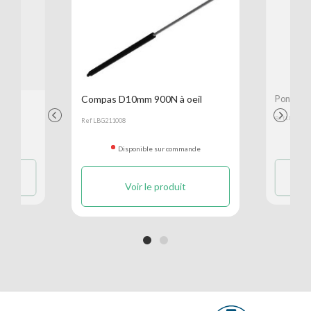
Compas D10mm 900N à oeil
Pontet d
Previous
Next
Ref LBG1010
Ref LBG211008
ande
D
Disponible sur commande
Voir le produit