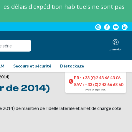
les délais d'expédition habituels ne sont pas
connexion
LM
Secours et sécurité
Déstockage
2014)
PR : +33 (0)2 43 66 43 06
SAV : +33 (0)2 43 66 68 60
r de 2014)
Prix d'un appel local.
e 2014) de maintien de ridelle latérale et arrêt de charge côté