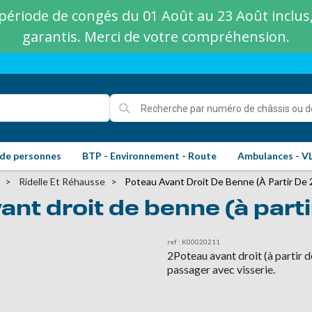
ériode de congés du 01 Août au 23 Août inclus, 
garantis. Merci de votre compréhension.
 de personnes
BTP - Environnement - Route
Ambulances - V
Ridelle Et Réhausse
Poteau Avant Droit De Benne (à Partir De 
ant droit de benne (à parti
ref : K00020211
2Poteau avant droit (à partir d
passager avec visserie.