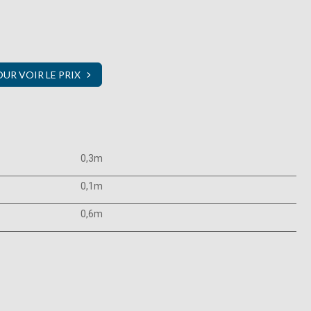
R VOIR LE PRIX
0,3m
0,1m
0,6m