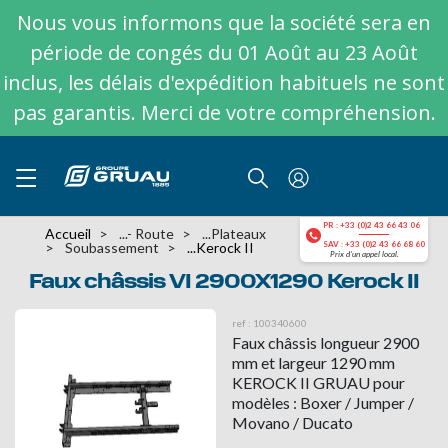
Nous vous informons que la société sera en
période de congés du 01 Août au 23 Août
inclus, les délais d'expédition habituels ne sont
pas garantis. Merci de votre compréhension.
PR : +33 (0)2 43 66 43 06
Accueil
...- Route
...plateaux
Soubassement
...Kerock II
SAV : +33 (0)2 43 66 68 60
Prix d'un appel local.
Faux châssis VI 2900X1290 Kerock II
ref : 100340600
Faux châssis longueur 2900
mm et largeur 1290 mm
KEROCK II GRUAU pour
modèles : Boxer / Jumper /
Movano / Ducato