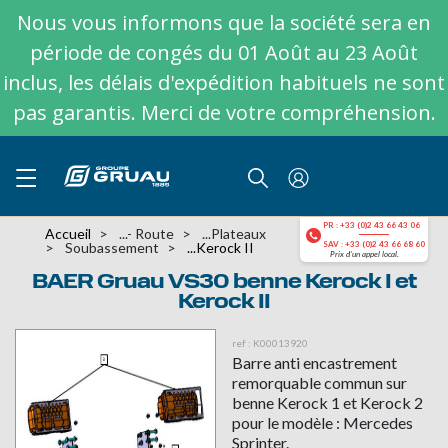
Nous vous informons que la société sera en
période de congés du 01 Août au 23 Août
inclus, les délais d'expédition habituels ne sont
pas garantis. Merci de votre compréhension.
PR : +33 (0)2 43 66 43 06
Accueil
...- Route
...plateaux
Soubassement
...Kerock II
SAV : +33 (0)2 43 66 68 60
Prix d'un appel local.
BAER Gruau VS30 benne Kerock I et
Kerock II
ref : K00013920
Barre anti encastrement
remorquable commun sur
benne Kerock 1 et Kerock 2
pour le modèle : Mercedes
Sprinter.