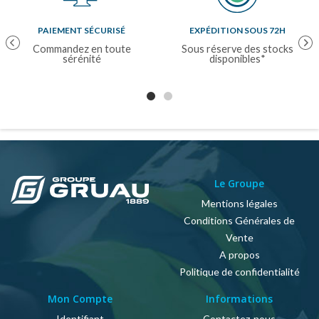
PAIEMENT SÉCURISÉ
EXPÉDITION SOUS 72H
Previous
Nex
Commandez en toute
Sous réserve des stocks
sérénité
disponibles*
Le Groupe
Mentions légales
Conditions Générales de
Vente
A propos
Politique de confidentialité
Mon Compte
Informations
Identifiant
Contactez-nous