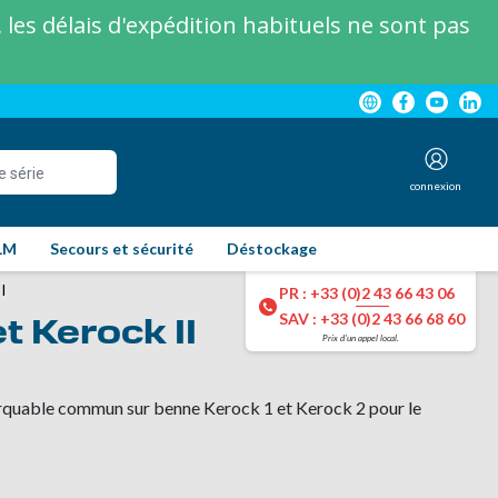
les délais d'expédition habituels ne sont pas
connexion
LM
Secours et sécurité
Déstockage
I
PR : +33 (0)2 43 66 43 06
SAV : +33 (0)2 43 66 68 60
t Kerock II
Prix d'un appel local.
rquable commun sur benne Kerock 1 et Kerock 2 pour le