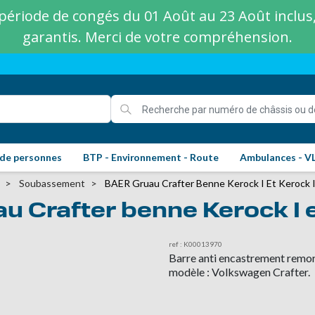
ériode de congés du 01 Août au 23 Août inclus, 
garantis. Merci de votre compréhension.
 de personnes
BTP - Environnement - Route
Ambulances - V
Soubassement
BAER Gruau Crafter Benne Kerock I Et Kerock I
 Crafter benne Kerock I e
ref : K00013970
Barre anti encastrement remo
modèle : Volkswagen Crafter.